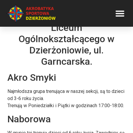
Wszystkie nasze zajęcia
odbywają się w Hali 2
Liceum
Ogólnokształcącego w
Dzierżoniowie, ul.
Garncarska.
Akro Smyki
Najmłodsza grupa trenująca w naszej sekcji, są to dzieci
od 3-6 roku życia.
Trenują w Poniedziałki i Piątki w godzinach 17:00-18:00.
Naborowa
W grupie tej trenują dzieci od 6 roku życia. Zawodnicy są