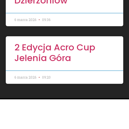
Dzierżoniów
6 marca 2026
09:36
2 Edycja Acro Cup
Jelenia Góra
6 marca 2026
09:20