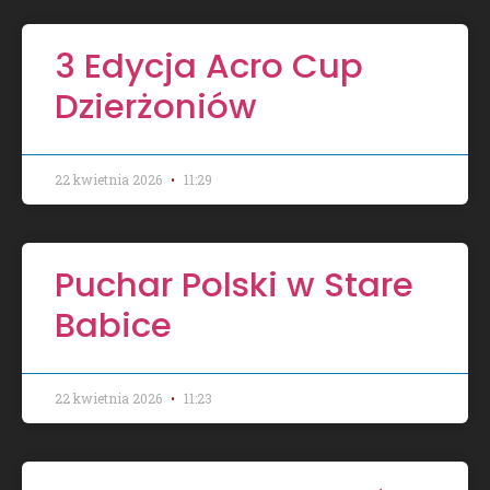
3 Edycja Acro Cup
Dzierżoniów
22 kwietnia 2026
11:29
Puchar Polski w Stare
Babice
22 kwietnia 2026
11:23