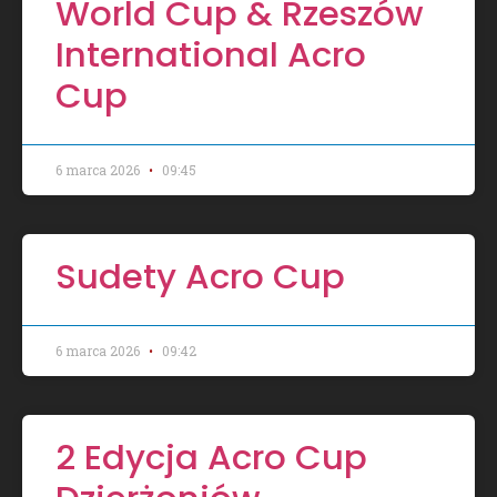
World Cup & Rzeszów
International Acro
Cup
6 marca 2026
09:45
Sudety Acro Cup
6 marca 2026
09:42
2 Edycja Acro Cup