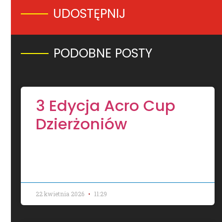
UDOSTĘPNIJ
PODOBNE POSTY​
3 Edycja Acro Cup
Dzierżoniów
22 kwietnia 2026
11:29