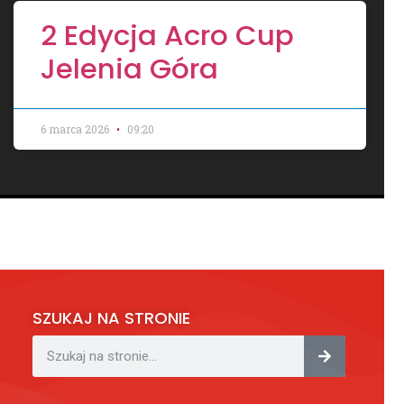
2 Edycja Acro Cup
Jelenia Góra
6 marca 2026
09:20
SZUKAJ NA STRONIE