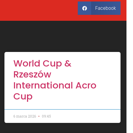
Facebook
World Cup &
Rzeszów
International Acro
Cup
6 marca 2026
09:45