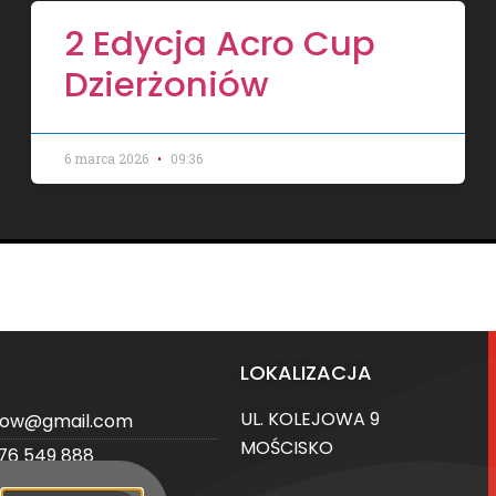
2 Edycja Acro Cup
Dzierżoniów
6 marca 2026
09:36
LOKALIZACJA
UL. KOLEJOWA 9
niow@gmail.com
MOŚCISKO
76 549 888