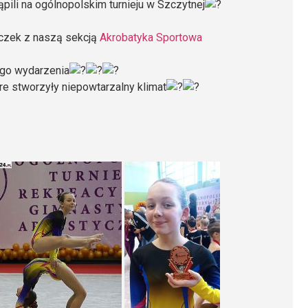
pili na ogólnopolskim turnieju w Szczytnej
yczek z naszą sekcją
Akrobatyka Sportowa
ego wydarzenia
re stworzyły niepowtarzalny klimat