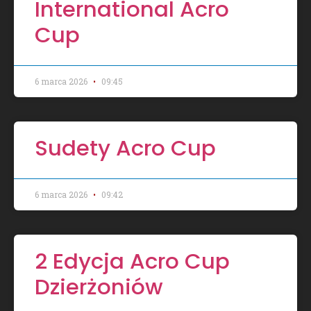
International Acro
Cup
6 marca 2026
09:45
Sudety Acro Cup
6 marca 2026
09:42
2 Edycja Acro Cup
Dzierżoniów