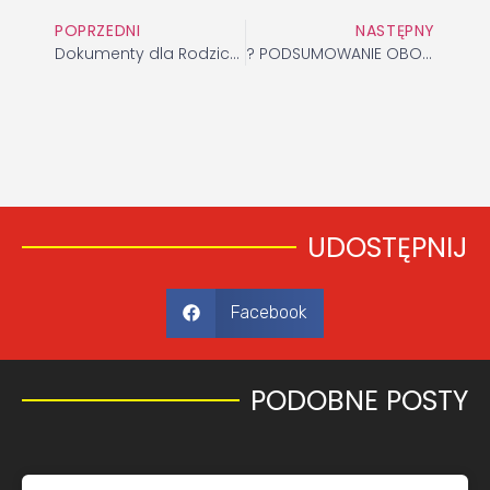
POPRZEDNI
NASTĘPNY
Dokumenty dla Rodziców Obozu Sportowego w Białce Tatrzańskiej w terminie 8-15.08.2021r.
? PODSUMOWANIE OBOZU ?
UDOSTĘPNIJ
Facebook
PODOBNE POSTY​