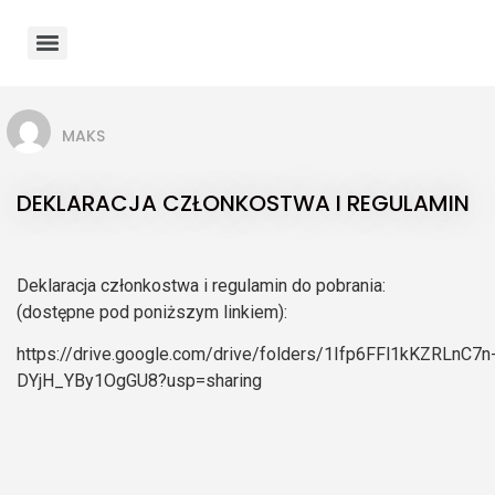
MAKS
DEKLARACJA CZŁONKOSTWA I REGULAMIN
Deklaracja członkostwa i regulamin do pobrania:
(dostępne pod poniższym linkiem):
https://drive.google.com/drive/folders/1Ifp6FFl1kKZRLnC7n
DYjH_YBy1OgGU8?usp=sharing