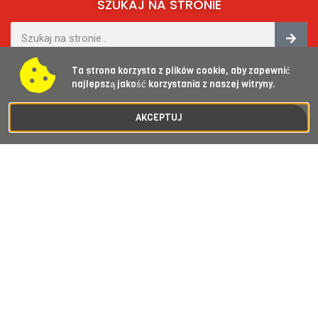
SZUKAJ NA STRONIE
SOCIAL MEDIA​
Ta strona korzysta z plików cookie, aby zapewnić
najlepszą jakość korzystania z naszej witryny.
AKCEPTUJ
KONTAKT
asdzierżoniow@gmail.com
Zadzwoń 576 549 888