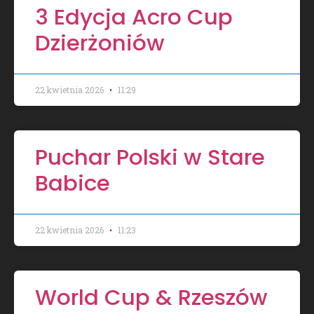
3 Edycja Acro Cup
Dzierżoniów
22 kwietnia 2026
11:29
Puchar Polski w Stare
Babice
22 kwietnia 2026
11:23
World Cup & Rzeszów