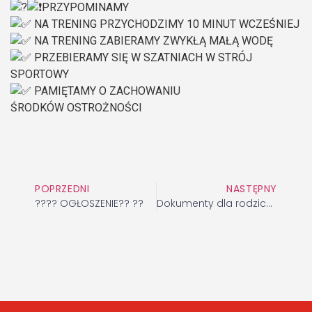
PRZYPOMINAMY
NA TRENING PRZYCHODZIMY 10 MINUT WCZEŚNIEJ
NA TRENING ZABIERAMY ZWYKŁĄ MAŁĄ WODĘ
PRZEBIERAMY SIĘ W SZATNIACH W STRÓJ
SPORTOWY
PAMIĘTAMY O ZACHOWANIU
ŚRODKÓW OSTROŻNOŚCI
POPRZEDNI
NASTĘPNY
???? OGŁOSZENIE?? ??
Dokumenty dla rodziców Obozu Sportowego w Białce Tatrzańskiej w terminie 1-8.08.2021r.