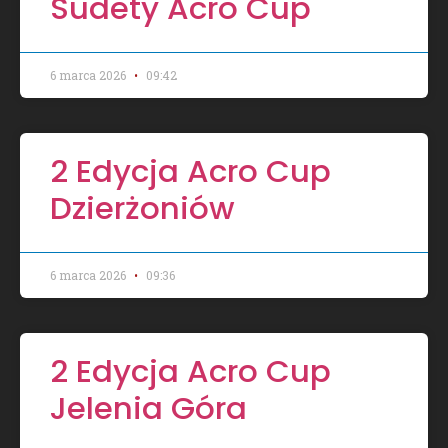
Sudety Acro Cup
6 marca 2026
09:42
2 Edycja Acro Cup
Dzierżoniów
6 marca 2026
09:36
2 Edycja Acro Cup
Jelenia Góra