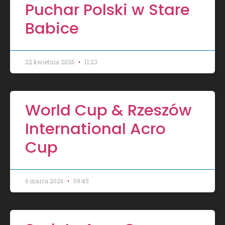
Puchar Polski w Stare
Babice
22 kwietnia 2026
11:23
World Cup & Rzeszów
International Acro
Cup
6 marca 2026
09:45