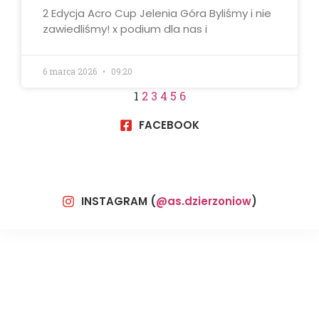
2 Edycja Acro Cup Jelenia Góra Byliśmy i nie
zawiedliśmy! x podium dla nas i
6 marca 2026
09:20
1
2
3
4
5
6
FACEBOOK
INSTAGRAM (
@as.dzierzoniow
)